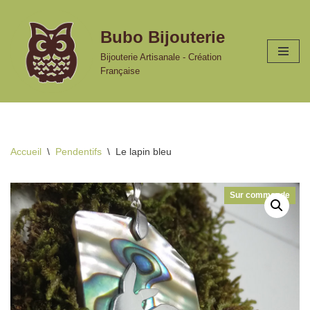
Bubo Bijouterie
Aller
au
Bijouterie Artisanale - Création
contenu
Française
Accueil
\
Pendentifs
\
Le lapin bleu
Sur commande